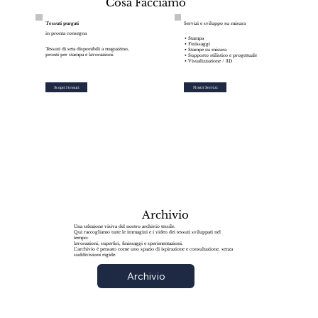
Cosa Facciamo
Tessuti purgati
Servizi e sviluppo su misura
in pronta consegna
• Stampa
• Finissaggi
Tessuti di seta disponibili a magazzino,
• Stampe su misura
pronti per stampa e lavorazioni.
• Supporto stilistico e progettuale
• Visualizzazione / 3D
Scopri I tessuti
Nostri Servizi
Archivio
Una selezione visiva del nostro archivio tessile.
Qui raccogliamo tutte le immagini e i video dei tessuti sviluppati nel
tempo:
lavorazioni, superfici, finissaggi e sperimentazioni.
L’archivio è pensato come uno spazio di ispirazione e consultazione, senza
suddivisioni rigide.
Archivio