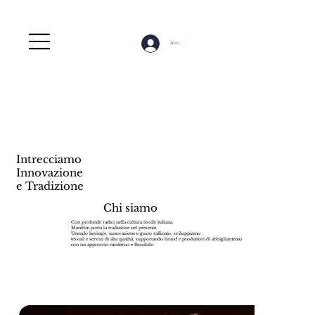
Accedi
Intrecciamo
Innovazione
e Tradizione
Chi siamo
Con profonde radici nella cultura tessile italiana,
Manfilm porta la tradizione nel presente.
Unendo heritage, innovazione e gusto raffinato, sviluppiamo
tessuti e servizi di alta qualità, supportando brand e produttori di abbigliamento
con un approccio moderno e flessibile.